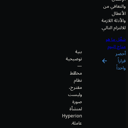
والتعافي من
الأعطال
والأدلة اللازمة
للالتزام التالي.
شغّل ما هو
متاح اليوم
بنية
أحضر
توضيحية
قراراً
—
واحداً
مخطّط
نظام
مقترح،
وليست
صورة
لمنشأة
Hyperion
عاملة.