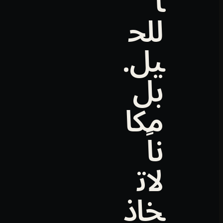
اً
للح
يل.
بل
مكا
ناً
لات
خاذ