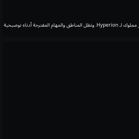
لم تُكلَّف المنشأة المادية بالتشغيل بعد. يتكوّن الإثبات الحالي من عروض رقمية قابلة للتشغيل وأعمال مقاسة على منصة الاختبار وبحث وتطوير مملوك لـ Hyperion. وتظل المناطق والمهام المقترحة أدناه توضيحية