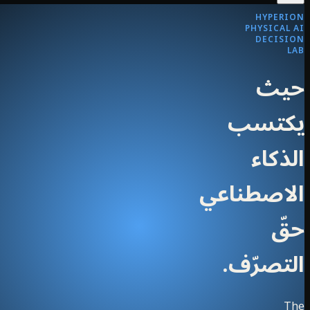
HYPERION
PHYSICAL AI
DECISION
LAB
حيث
يكتسب
الذكاء
الاصطناعي
حقّ
التصرّف.
The