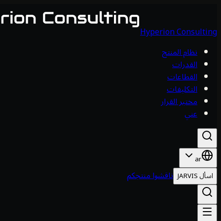
Hyperion Consulting
نظام المنتج
القدرات
القطاعات
التكليفات
مختبر القرار
عني
ar
ناقشوا منتجكم
اسأل JARVIS