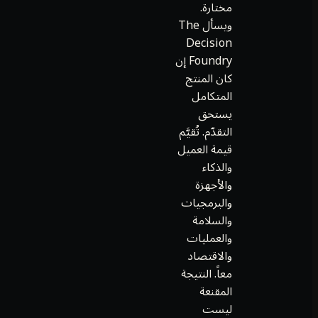
مختارة.
ويسأل The
Decision
Foundry إن
كان المنتج
المتكامل
يستحق
التقدّم. تُقيَّم
قيمة العميل
والذكاء
والأجهزة
والبرمجيات
والسلامة
والعمليات
والاقتصاد
معاً. النتيجة
المقنعة
ليست