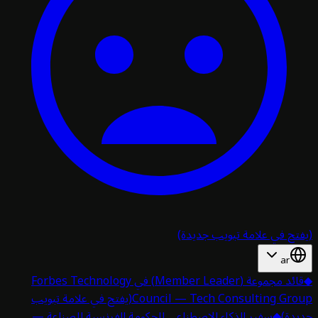
تح في علامة تبويب جديدة)
ar
قائد مجموعة (Member Leader) في Forbes Technology
Council — Tech Consulting Gro
(يفتح في علامة تبويب
دة)
◆
سفير الذكاء الاصطناعي للحكومة الفرنسية للصناعة —