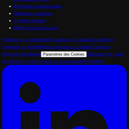
Robotique agroalimentaire
Opérations maritimes
Systèmes urbains
Défense & double usage
Politique de confidentialité
Conditions d'Utilisation
Conditions
Générales de Vente
Mentions Légales
Accessibilité
Demande
d'Exercice des Droits
Règlement en Ligne
Paramètres des Cookies
des Litiges UE
(ouvre dans un nouvel onglet)
Newsletter