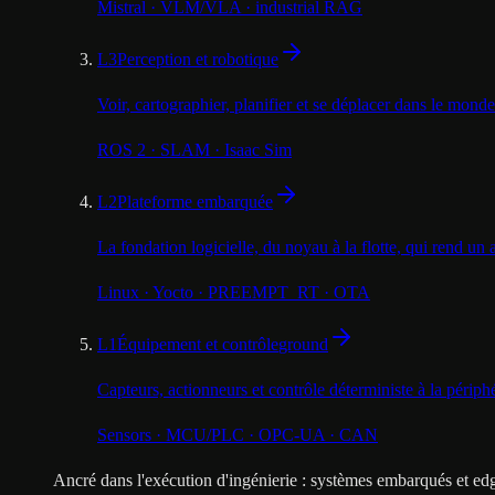
Mistral · VLM/VLA · industrial RAG
L3
Perception et robotique
Voir, cartographier, planifier et se déplacer dans le mond
ROS 2 · SLAM · Isaac Sim
L2
Plateforme embarquée
La fondation logicielle, du noyau à la flotte, qui rend un a
Linux · Yocto · PREEMPT_RT · OTA
L1
Équipement et contrôle
ground
Capteurs, actionneurs et contrôle déterministe à la périph
Sensors · MCU/PLC · OPC-UA · CAN
Ancré dans l'exécution d'ingénierie : systèmes embarqués et e