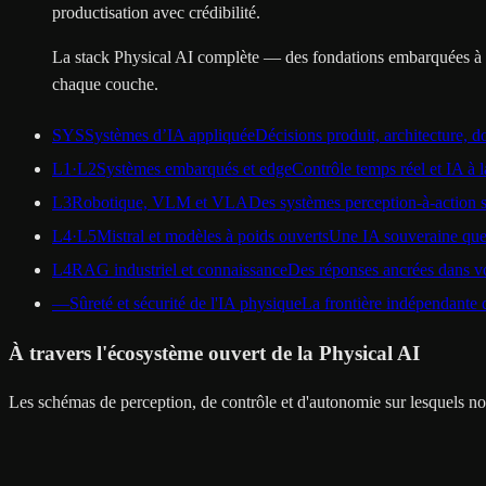
productisation avec crédibilité.
La stack Physical AI complète — des fondations embarquées à la b
chaque couche.
SYS
Systèmes d’IA appliquée
Décisions produit, architecture, d
L1·L2
Systèmes embarqués et edge
Contrôle temps réel et IA à 
L3
Robotique, VLM et VLA
Des systèmes perception-à-action su
L4·L5
Mistral et modèles à poids ouverts
Une IA souveraine que
L4
RAG industriel et connaissance
Des réponses ancrées dans vo
—
Sûreté et sécurité de l'IA physique
La frontière indépendante qu
À travers l'écosystème ouvert de la Physical AI
Les schémas de perception, de contrôle et d'autonomie sur lesquels nou