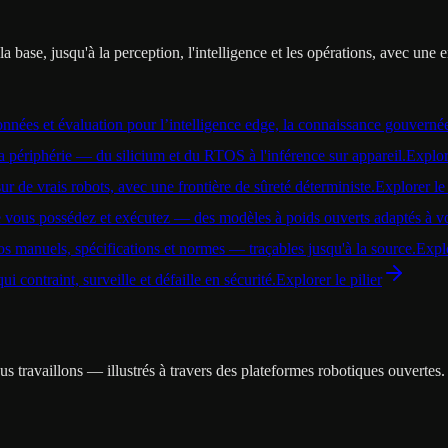
ase, jusqu'à la perception, l'intelligence et les opérations, avec une 
onnées et évaluation pour l’intelligence edge, la connaissance gouvernée
la périphérie — du silicium et du RTOS à l'inférence sur appareil.
Explore
r de vrais robots, avec une frontière de sûreté déterministe.
Explorer le 
 vous possédez et exécutez — des modèles à poids ouverts adaptés à v
s manuels, spécifications et normes — traçables jusqu'à la source.
Explo
i contraint, surveille et défaille en sécurité.
Explorer le pilier
s travaillons — illustrés à travers des plateformes robotiques ouvertes.