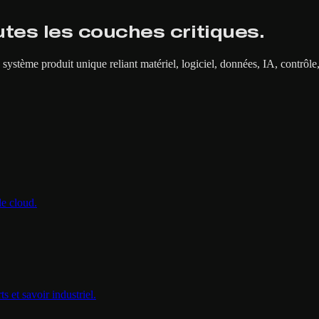
utes les couches critiques.
n système produit unique reliant matériel, logiciel, données, IA, contrôl
le cloud.
s et savoir industriel.