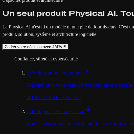
Capacités produit et architecture
Un seul produit Physical AI. To
La Physical AI n'est ni un modèle ni une pile de fournisseurs. C'est u
produit, solution, système et architecture logicielle.
Cadrer votre décision avec JARVIS
Confiance, sûreté et cybersécurité
L5
Orchestration et opérations
Exploiter, observer et restaurer une flotte entre le edge et 
vLLM · TensorRT · fleet ops
L4
Intelligence et connaissance
Modèles vision-langage-action, intelligence à poids ouvert