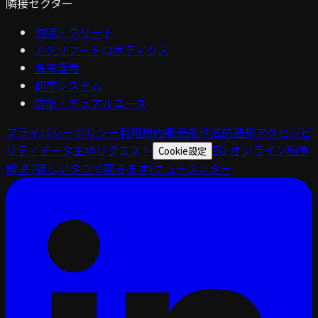
隣接セクター
物流・フリート
アグリフードロボティクス
海事運用
都市システム
防衛・デュアルユース
プライバシーポリシー
利用規約
販売条件
法的通知
アクセシビ
リティ
データ主体リクエスト
EU オンライン紛争
Cookie設定
解決
(新しいタブで開きます)
ニュースレター