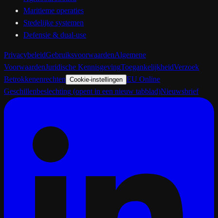
Maritieme operaties
Stedelijke systemen
Defensie & dual-use
Privacybeleid
Gebruiksvoorwaarden
Algemene
Voorwaarden
Juridische Kennisgeving
Toegankelijkheid
Verzoek
Betrokkenenrechten
EU Online
Cookie-instellingen
Geschillenbeslechting
(opent in een nieuw tabblad)
Nieuwsbrief