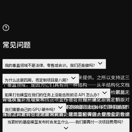
常见问题
我的垂直领域不是法律、零售或会计。我们还能做吗？
不能，至少不能作为这项标准化服务来提供。之所以支持这三
为什么这是四周，而定制项目是八周？
个垂直领域，是因为它们具有同一种结构——从半结构化文档
中提取指定字段，并由专家依据标准答案评判结果——因此无
因为针对您所在垂直领域的架构——基础模型选择、检索层、
如果打包模型在我们的任务上没能击败前沿 API 怎么办？
需每次重新推导架构，这项工作也可以按产品化服务定价。对
评估模板、推理技术栈——会在项目开始前确定。在定制版
于这些领域之外的需求，定制版 Domain-Expert LLM Lab 才
Domain-Expert LLM Lab 中，这些决策会针对每个项目单独
我们会在第二周得出结论；如果答案是否定的，项目将在该节
我们需要自己的 GPU 硬件吗？
是合适的服务——周期为八周，采用定制微调，并按此定价。
作出，其定价合理地面向需要处理新型任务的大型企业。在标
点终止，并向您退还剩余款项。第二周的评估会使用您的数据
如果您的任务与某个受支持领域接近、但又不完全属于其中，
准化服务中，这些决策会预先统一并按需应用，因此可以为任
和基线，检验标准化架构。如果数据不足，或任务超出支持的
通常不需要。对于打包的这些垂直领域，推理规模足够小，可
当更好的基座模型发布时会发生什么——我们要再付一次项目费用吗？
首次沟通免费；我会如实告诉您，标准化架构是否适用，还是
务符合架构所针对的结构的中小企业制定合理价格。您支付的
结构范围，我们会在这个检查点明确告知并停止项目。
以在欧洲主权云租户中的一块普通 GPU 上运行——