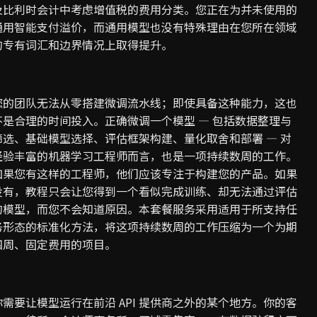
及比利时会计中考虑增值税的费用分类。您正在为并未使用的
通用智能支付溢价，而通用模型也没有特殊理由在您所在领域
的专有词汇和边界情况上取得提升。
您的团队无法从零搭建微调流水线；即使具备这种能力，这也
不是合理的时间投入。正确微调一个模型 — 包括数据整理与
筛选、基础模型选择、评估框架构建、量化取舍和部署 — 对
经验丰富的机器学习工程师而言，也是一项持续数周的工作。
如果您有这样的工程师，他们应该专注于构建您的产品。如果
没有，教程只会让您得到一个看似完成训练、却无法通过评估
的模型，而您不会知道原因。本套餐服务采用适用于所支持任
务形态的标准化方法，将这项持续数周的工作压缩为一个为期
四周、固定费用的项目。
你需要让模型运行在前沿 API 提供商之外的某个地方。你的客