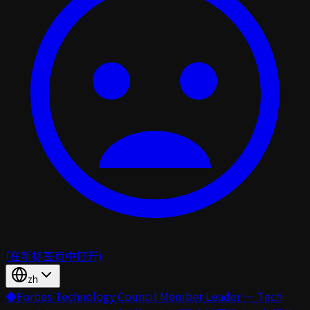
(在新标签页中打开)
zh
◆
Forbes Technology Council Member Leader — Tech