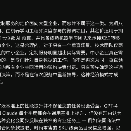
定制服务的定价面向大型企业，而您并不属于这一类。为期八
周、由机器学习工程师深度参与的微调项目，其定价适用于拥
有七位数 AI 预算、并具备成熟机器学习团队来承接知识转移
的企业，这是合理的。对于只有一个垂直场景、技术团队仅两
人的中小企业，定制服务明显超出实际需要。中小企业真正需
要的，是专门针对自身数据的工作，而不是再次为同一垂直领
域内所有企业共同适用的架构决策付费。只有预先确定这些通
用决策，而不是在每次服务中重新推导，这种经济模式才成
立。
广泛基准上的性能提升并不保证您的任务也会受益。GPT-4
和 Claude 每个季度都会在通用基准上提升，但没有理由认为
这种变化会同步反映在狭窄的专业任务上 — 例如法国商法中
的合同条款提取、时尚零售的 SKU 级商品目录信息增强，以