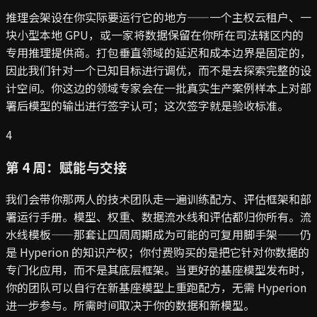
推理会架设在你实际要运行它的地方——一个主权云租户、一
块小型本地 GPU，或一家将数据保留在你所在司法辖区内的
专用推理提供商。打包垂直领域的延迟和成本边界是固定的，
因此我们针对一个已知目标进行调优，而不是去探索完整的设
计空间。你这边的领域专家会在一批真实生产案例样本上对部
署后模型的输出进行签字认可；这次签字就是验收标准。
4
第 4 周：赋能与交接
我们会带你那两人的技术团队走一遍训练配方、评估框架和部
署运行手册。模型、权重、数据流水线和评估都归你所有。流
水线模板——那套让四周周期成为可能的可复用脚手架——仍
是 Hyperion 的知识产权；你付费购买的是把它针对你数据的
专门化应用，而不是其底层框架。当更好的基座模型发布时，
你的团队可以自行在新基座模型上重跑配方，无需 Hyperion
进一步参与。所需时间取决于你的数据和新模型。