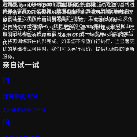
定制版 Domain-Expert LLM Lab 更合适。
四周费用，用于将方案专门应用于您的数据、对照您的基线进
Scaleway、OVHcloud 或类似服务——或者运行在像
通常不需要。评估框架、数据流水线和方法归您的团队所有，
行评估，以及部署到您的基础设施——并非用于底层框架本
Together 或 Fireworks 这样将数据保留在区域内的专用推理
这意味着改用新的基础模型重新训练 — 无论是 Llama 5 发布
身。
提供商上。训练在租用的 GPU 上完成，不需要购买硬件。固
时、Mistral 的新版本，还是更强的 Qwen 变体 — 都可以由
定费用定价已包含中小企业典型吞吐量下的推理成本边界；更
您的团队内部完成，无需 Hyperion 进一步参与。交接方案旨
重的工作负载会把模型推向本地 GPU，但那是例外而非默
在将再训练转由内部完成。如果您不希望自行执行，当显著更
认。
优的基础模型可用时，我们可以另行报价，提供短周期的更新
服务。
亲自试一试
计算你的 ROI
2 分钟看到预估节省