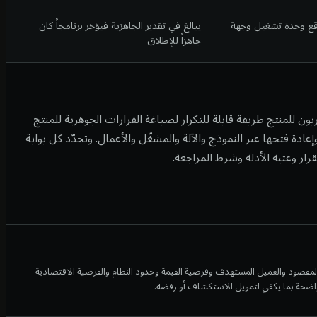
قع وحدة تشغيل وجهة
يبالغ في تقدير الجاهزية فيؤخر برنامجاً كان
جاهزاً للإطلاق
يون للمنتج طريقة قابلة للتكرار لصياغة القرارات الجوهرية للمنتج
إعادة فتحها عبر النموذج والآلة والمشغّل والأعمال. وتحدّد كل بوابة
ار وعتبة الأدلة وشرط المراجعة.
لمقصود والعميل المستهدف وفرضية القيمة وحدود النظام والفرضية الاقتصادية
واضحة بما يكفي لتمويل الاستكشاف أو رفضه.