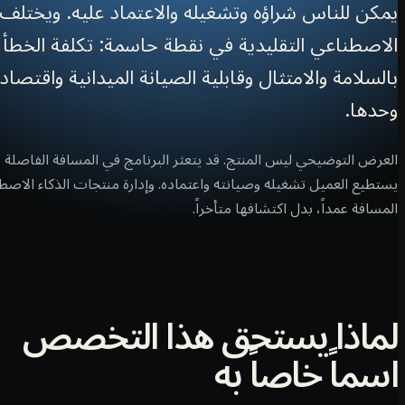
يمكن للناس شراؤه وتشغيله والاعتماد عليه. ويختلف 
الاصطناعي التقليدية في نقطة حاسمة: تكلفة الخطأ ما
بالسلامة والامتثال وقابلية الصيانة الميدانية واقتصا
وحدها.
العرض التوضيحي ليس المنتج. قد يتعثر البرنامج في المسافة الفاصلة
يستطيع العميل تشغيله وصيانته واعتماده. وإدارة منتجات الذكاء الا
المسافة عمداً، بدل اكتشافها متأخراً.
لماذا يستحق هذا التخصص
اسماً خاصاً به