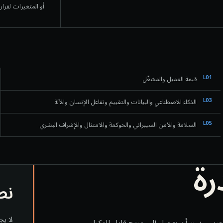
أو المتغيرات لقرار 
L
01
قيمة العميل والمشغّل
L
03
الذكاء الاصطناعي والبيانات والتقييم وتفاعل الإنسان والآلة
L
05
السلامة والأمن السيبراني والحوكمة والامتثال والإشراف البشري
رة
نط
لا يج
يبي دون أن يتحول إلى منتج قابل للتكرار