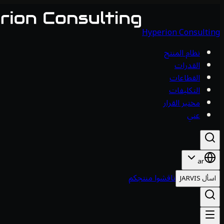
Hyperion Consulting
نظام المنتج
القدرات
القطاعات
التكليفات
مختبر القرار
عني
ar
ناقشوا منتجكم
اسأل JARVIS