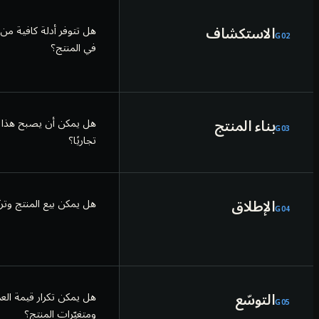
الاستكشاف
هل تتوفر أدلة كافية من ا
G
02
في المنتج؟
بناء المنتج
هل يمكن أن يصبح هذا منت
G
03
تجاريًا؟
الإطلاق
هل يمكن بيع المنتج وتر
G
04
التوسّع
هل يمكن تكرار قيمة العم
G
05
ومتغيّرات المنتج؟