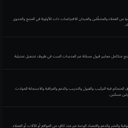
اشرة من العملاء والمشغّلين والميدان الافتراضات ذات الأولوية في المنتج والجدوى
د.
ج متكامل معايير قبول مسمّاة عبر العدسات الست في ظروف تشغيل تمثيلية.
المتحكم فيه التركيب والقبول والتدريب والدعم والمراقبة والاستجابة للحوادث
لين مسمّين.
ثوقية والنشر والدعم واقتصاد الوحدة عبر عدد كافٍ من المواقع أو الآلات أو العملاء