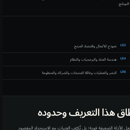
التوسّع.
L
02
نموذج الأعمال واقتصاد المنتج
L
04
هندسة العتاد والبرمجيات والنظام
L
06
النشر والعمليات وعائلة المنتجات والشركاء والمنظومة
اق هذا التعريف وحدوده
عل الأدلة الضعيفة قوية؛ بل تُكيّف العتبات مع الاستخدام المقصود