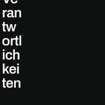
ran
tw
ortl
ich
kei
ten