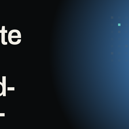
te
d-
-