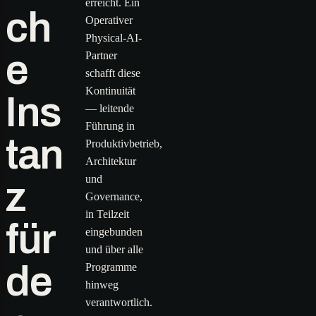
erreicht. Ein
ch
Operativer
Physical-AI-
e
Partner
schafft diese
Kontinuität
Ins
— leitende
Führung in
tan
Produktivbetrieb,
Architektur
und
z
Governance,
in Teilzeit
für
eingebunden
und über alle
de
Programme
hinweg
verantwortlich.