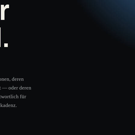
r
.
onen, deren
t — oder deren
twortlich für
skadenz.