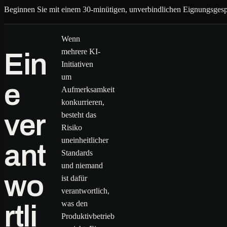
Beginnen Sie mit einem 30-minütigen, unverbindlichen Eignungsgesp
Wenn
mehrere KI-
Ein
Initiativen
um
e
Aufmerksamkeit
konkurrieren,
ver
besteht das
Risiko
uneinheitlicher
ant
Standards
und niemand
wo
ist dafür
verantwortlich,
was den
rtli
Produktivbetrieb