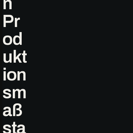
n
Pr
od
ukt
ion
sm
aß
sta