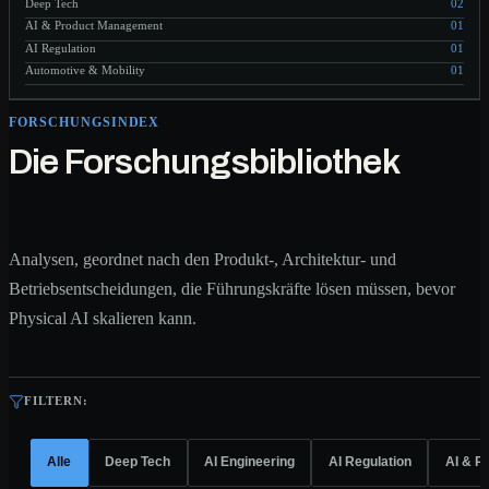
Deep Tech
02
AI & Product Management
01
AI Regulation
01
Automotive & Mobility
01
FORSCHUNGSINDEX
Die Forschungsbibliothek
Analysen, geordnet nach den Produkt-, Architektur- und
Betriebsentscheidungen, die Führungskräfte lösen müssen, bevor
Physical AI skalieren kann.
FILTERN:
Alle
Deep Tech
AI Engineering
AI Regulation
AI & P