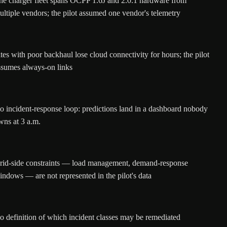
he charger fleet spans OCPP 1.6J and 2.0.1 hardware from
ultiple vendors; the pilot assumed one vendor's telemetry
ites with poor backhaul lose cloud connectivity for hours; the pilot
ssumes always-on links
o incident-response loop: predictions land in a dashboard nobody
wns at 3 a.m.
rid-side constraints — load management, demand-response
indows — are not represented in the pilot's data
o definition of which incident classes may be remediated