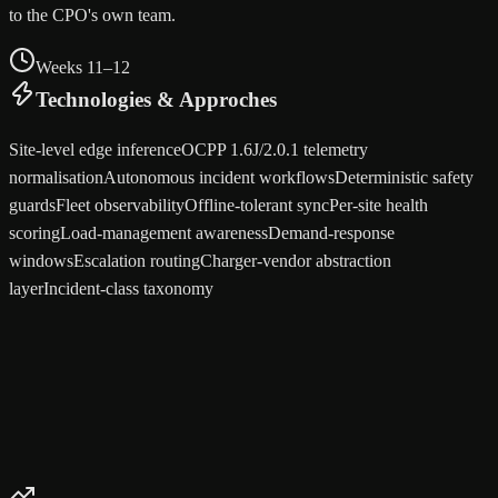
to the CPO's own team.
Weeks 11–12
Technologies & Approches
Site-level edge inference
OCPP 1.6J/2.0.1 telemetry
normalisation
Autonomous incident workflows
Deterministic safety
guards
Fleet observability
Offline-tolerant sync
Per-site health
scoring
Load-management awareness
Demand-response
windows
Escalation routing
Charger-vendor abstraction
layer
Incident-class taxonomy