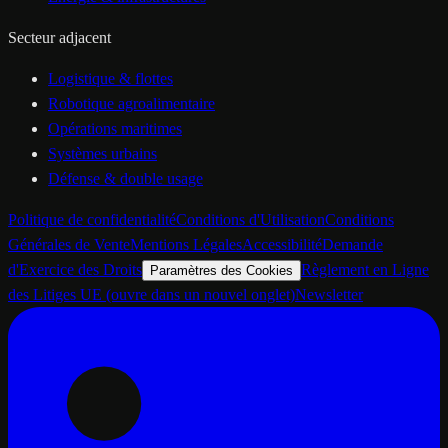
Secteur adjacent
Logistique & flottes
Robotique agroalimentaire
Opérations maritimes
Systèmes urbains
Défense & double usage
Politique de confidentialité
Conditions d'Utilisation
Conditions
Générales de Vente
Mentions Légales
Accessibilité
Demande
d'Exercice des Droits
Règlement en Ligne
Paramètres des Cookies
des Litiges UE
(ouvre dans un nouvel onglet)
Newsletter