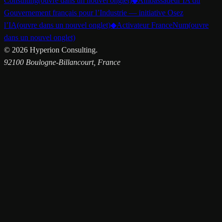
Consulting
(ouvre dans un nouvel onglet)
◆
Ambassadeur IA du
Gouvernement français pour l’Industrie — initiative Osez
l’IA
(ouvre dans un nouvel onglet)
◆
Activateur FranceNum
(ouvre
dans un nouvel onglet)
©
2026
Hyperion Consulting.
92100 Boulogne-Billancourt, France