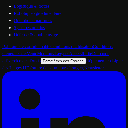
Logistique & flottes
Robotique agroalimentaire
Opérations maritimes
Systèmes urbains
Défense & double usage
Politique de confidentialité
Conditions d'Utilisation
Conditions
Générales de Vente
Mentions Légales
Accessibilité
Demande
d'Exercice des Droits
Règlement en Ligne
Paramètres des Cookies
des Litiges UE
(ouvre dans un nouvel onglet)
Newsletter