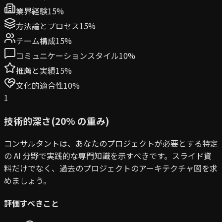
業界経験
15
%
方法論とプロセス
15
%
チーム構成
15
%
コミュニケーションスタイル
10
%
推薦と実績
15
%
文化的適合性
10
%
1
技術的深さ
(
20
% の重み
)
コンサルタントは、あなたのプロジェクトが必要とする特定
の AI 分野で実践的な専門知識を示すべきです。スライド資
料だけでなく、過去のプロジェクトのアーキテクチャ図を求
めましょう。
評価すべきこと