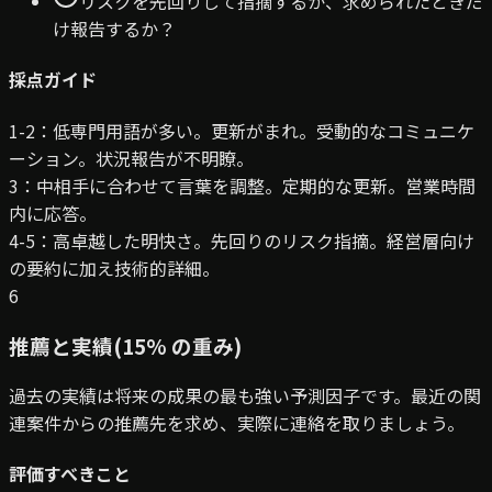
リスクを先回りして指摘するか、求められたときだ
け報告するか？
採点ガイド
1-2：低
専門用語が多い。更新がまれ。受動的なコミュニケ
ーション。状況報告が不明瞭。
3：中
相手に合わせて言葉を調整。定期的な更新。営業時間
内に応答。
4-5：高
卓越した明快さ。先回りのリスク指摘。経営層向け
の要約に加え技術的詳細。
6
推薦と実績
(
15
% の重み
)
過去の実績は将来の成果の最も強い予測因子です。最近の関
連案件からの推薦先を求め、実際に連絡を取りましょう。
評価すべきこと