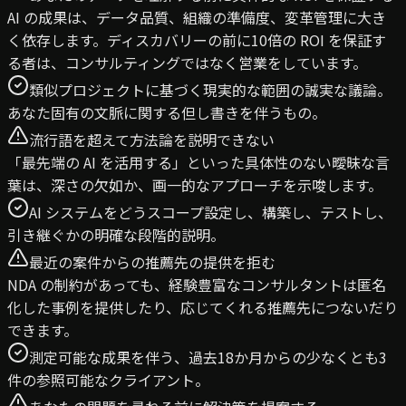
AI の成果は、データ品質、組織の準備度、変革管理に大き
く依存します。ディスカバリーの前に10倍の ROI を保証す
る者は、コンサルティングではなく営業をしています。
類似プロジェクトに基づく現実的な範囲の誠実な議論。
あなた固有の文脈に関する但し書きを伴うもの。
流行語を超えて方法論を説明できない
「最先端の AI を活用する」といった具体性のない曖昧な言
葉は、深さの欠如か、画一的なアプローチを示唆します。
AI システムをどうスコープ設定し、構築し、テストし、
引き継ぐかの明確な段階的説明。
最近の案件からの推薦先の提供を拒む
NDA の制約があっても、経験豊富なコンサルタントは匿名
化した事例を提供したり、応じてくれる推薦先につないだり
できます。
測定可能な成果を伴う、過去18か月からの少なくとも3
件の参照可能なクライアント。