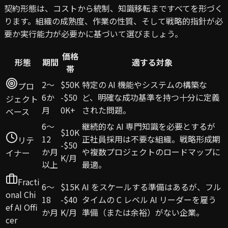
契約形態は、コストから統制、知識移転まですべてを形づく
ります。組織の成熟度、作業の性質、そして戦略的指針が必
要か実行能力が必要かに基づいて選びましょう。
価格
形態
期間
適する対象
帯
2〜
$50K
特定の AI 機能やシステムの構築な
プロ
6か
-$50
ど、明確な成功基準を持つ十分に定義
ジェクト
月
0K+
された問題。
ベース
6〜
継続的な AI 専門知識を必要とするが
$10K
12
正社員採用は不要な組織。戦略形成期
リテ
-$50
か月
や複数プロジェクトのロードマップに
イナー
K/月
以上
最適。
Fracti
6〜
$15K
AI をスケールする準備はあるが、フル
onal Chi
18
-$40
タイムの C レベル AI リーダーを雇う
ef AI Offi
か月
K/月
準備（または余裕）がない企業。
cer