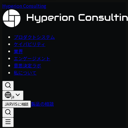
Hyperion Consulting
プロダクトシステム
ケイパビリティ
業界
エンゲージメント
意思決定ラボ
私について
ja
製品の相談
JARVISに相談