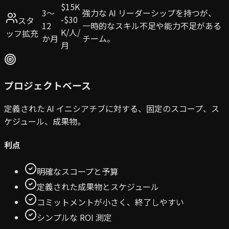
$15K
3〜
強力な AI リーダーシップを持つが、
-$30
スタ
12
一時的なスキル不足や能力不足がある
K/人/
ッフ拡充
か月
チーム。
月
プロジェクトベース
定義された AI イニシアチブに対する、固定のスコープ、ス
ケジュール、成果物。
利点
明確なスコープと予算
定義された成果物とスケジュール
コミットメントが小さく、終了しやすい
シンプルな ROI 測定