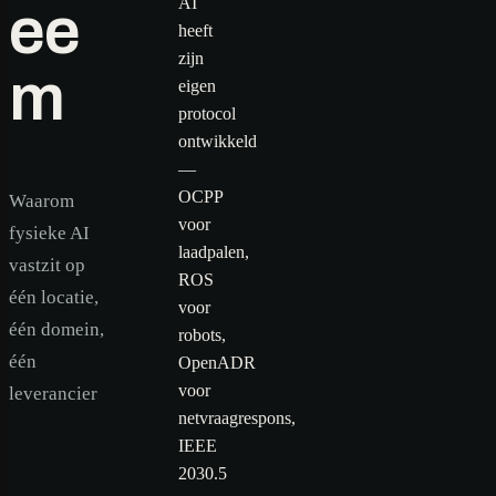
AI
ee
heeft
zijn
m
eigen
protocol
ontwikkeld
—
OCPP
Waarom
voor
fysieke AI
laadpalen,
vastzit op
ROS
één locatie,
voor
één domein,
robots,
één
OpenADR
voor
leverancier
netvraagrespons,
IEEE
2030.5