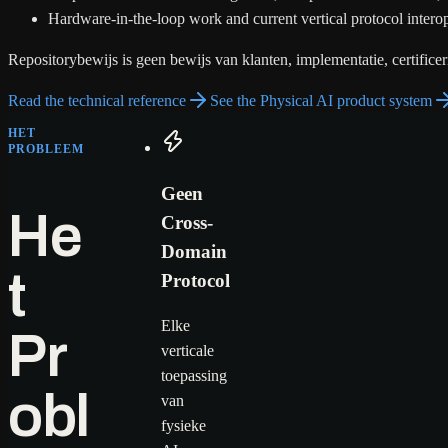
Hardware-in-the-loop work and current vertical protocol interope
Repositorybewijs is geen bewijs van klanten, implementatie, certificeri
Read the technical reference
See the Physical AI product system
HET
PROBLEEM
Geen
He
Cross-
Domain
t
Protocol
Elke
Pr
verticale
toepassing
obl
van
fysieke