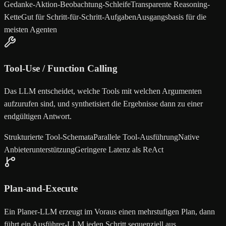
Gedanke-Aktion-Beobachtung-Schleife
Transparente Reasoning-
Kette
Gut für Schritt-für-Schritt-Aufgaben
Ausgangsbasis für die
meisten Agenten
Tool-Use / Function Calling
Das LLM entscheidet, welche Tools mit welchen Argumenten
aufzurufen sind, und synthetisiert die Ergebnisse dann zu einer
endgültigen Antwort.
Strukturierte Tool-Schemata
Parallele Tool-Ausführung
Native
Anbieterunterstützung
Geringere Latenz als ReAct
Plan-and-Execute
Ein Planer-LLM erzeugt im Voraus einen mehrstufigen Plan, dann
führt ein Ausführer-LLM jeden Schritt sequenziell aus.