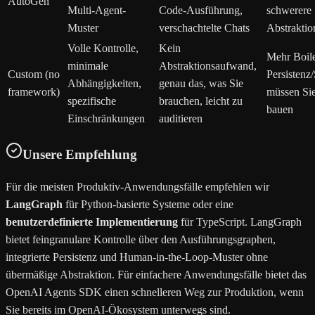
AutoGen
Multi-Agent-
Code-Ausführung,
schwerere
Muster
verschachtelte Chats
Abstraktio
Volle Kontrolle,
Kein
Mehr Boile
minimale
Abstraktionsaufwand,
Custom (no
Persistenz
Abhängigkeiten,
genau das, was Sie
framework)
müssen Sie
spezifische
brauchen, leicht zu
bauen
Einschränkungen
auditieren
Unsere Empfehlung
Für die meisten Produktiv-Anwendungsfälle empfehlen wir
LangGraph
für Python-basierte Systeme oder eine
benutzerdefinierte Implementierung
für TypeScript. LangGraph
bietet feingranulare Kontrolle über den Ausführungsgraphen,
integrierte Persistenz und Human-in-the-Loop-Muster ohne
übermäßige Abstraktion. Für einfachere Anwendungsfälle bietet das
OpenAI Agents SDK einen schnelleren Weg zur Produktion, wenn
Sie bereits im OpenAI-Ökosystem unterwegs sind.