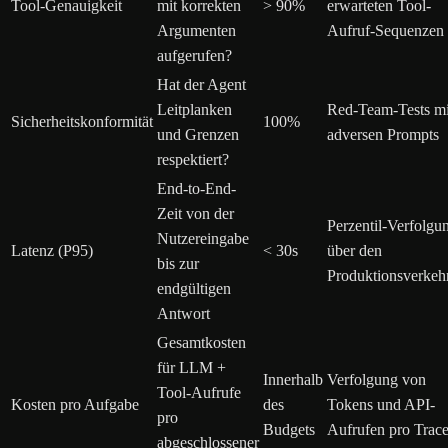
Tool-Genauigkeit
mit korrekten
> 90%
erwarteten Tool-
Argumenten
Aufruf-Sequenzen
aufgerufen?
Hat der Agent
Leitplanken
Red-Team-Tests mi
Sicherheitskonformität
100%
und Grenzen
adversen Prompts
respektiert?
End-to-End-
Zeit von der
Perzentil-Verfolgu
Nutzereingabe
Latenz (P95)
< 30s
über den
bis zur
Produktionsverkeh
endgültigen
Antwort
Gesamtkosten
für LLM +
Innerhalb
Verfolgung von
Tool-Aufrufe
Kosten pro Aufgabe
des
Tokens und API-
pro
Budgets
Aufrufen pro Trac
abgeschlossener