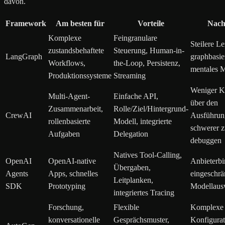
davon.
Framework
Am besten für
Vorteile
Nacht
Komplexe
Feingranulare
Steilere L
zustandsbehaftete
Steuerung, Human-in-
LangGraph
graphbasie
Workflows,
the-Loop, Persistenz,
mentales 
Produktionssysteme
Streaming
Weniger Ko
Multi-Agent-
Einfache API,
über den
Zusammenarbeit,
Rolle/Ziel/Hintergrund-
CrewAI
Ausführung
rollenbasierte
Modell, integrierte
schwerer 
Aufgaben
Delegation
debuggen
Natives Tool-Calling,
OpenAI
OpenAI-native
Anbieterb
Übergaben,
Agents
Apps, schnelles
eingeschrä
Leitplanken,
SDK
Prototyping
Modellaus
integriertes Tracing
Forschung,
Flexible
Komplexe
konversationelle
Gesprächsmuster,
Konfigurat