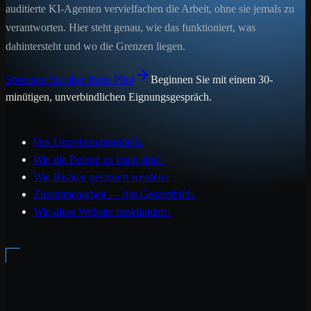
auditierte KI-Agenten vervielfachen die Arbeit, ohne sie jemals zu
verantworten. Hier steht genau, wie das funktioniert, was
dahintersteht und wo die Grenzen liegen.
Sprechen Sie über Ihren Pilot
Beginnen Sie mit einem 30-
minütigen, unverbindlichen Eignungsgespräch.
Das Umsetzungsmodell
↓
Wie die Belege zu lesen sind
↓
Wie Risiken gesteuert werden
↓
Zusammenarbeit — das Gesamtbild
↓
Wie diese Website funktioniert
↓