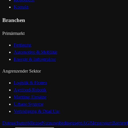
Kontakt
Branchen
Primärmarkt
Fertigung
Automotive & Mobilität
Energie & Infrastruktur
Angrenzender Sektor
Logistik & Flotten
Agrifood-Robotik
Maritime Einsätze
Urbane Systeme
Verteidigung & Dual Use
Datenschutzerklärung
Nutzungsbedingungen
AGB
Impressum
Barrieref