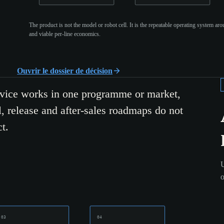
The product is not the model or robot cell. It is the repeatable operating system aro
and viable per-line economics.
Ouvrir le dossier de décision
rvice works in one programme or market,
, release and after-sales roadmaps do not
t.
U
o
03
04