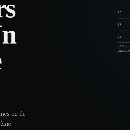
rs
05
06
Un
07
08
La priori
e
plausible
rmes ou de
stème