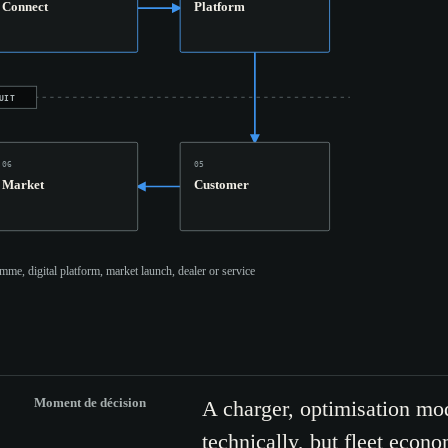
Connect
Platform
UIT
06
05
Market
Customer
mme, digital platform, market launch, dealer or service
Moment de décision
A charger, optimisation mod
technically, but fleet econo