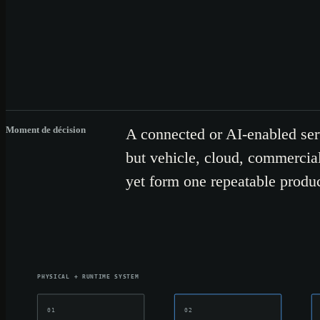
Moment de décision
A connected or AI-enabled se
but vehicle, cloud, commercial
yet form one repeatable produc
PHYSICAL + RUNTIME SYSTEM
01
02