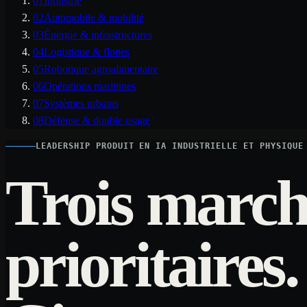
01
Industrie
02
Automobile & mobilité
03
Énergie & infrastructures
04
Logistique & flottes
05
Robotique agroalimentaire
06
Opérations maritimes
07
Systèmes urbains
08
Défense & double usage
LEADERSHIP PRODUIT EN IA INDUSTRIELLE ET PHYSIQUE
Trois march
prioritaires.