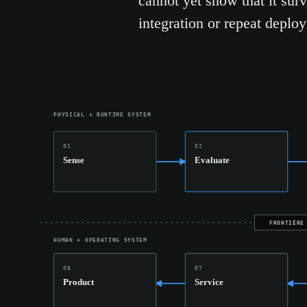
cannot yet show that it survi
integration or repeat deplo
PHYSICAL + RUNTIME SYSTEM
01
02
Sense
Evaluate
FRONTIÈRE
HUMAN + OPERATING SYSTEM
08
07
Product
Service