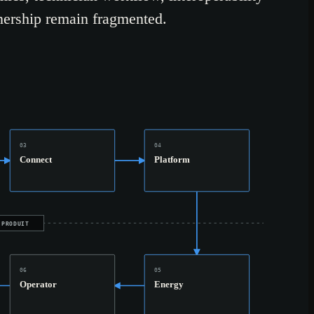
ership remain fragmented.
03
04
Connect
Platform
 PRODUIT
06
05
Operator
Energy