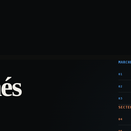
MARCH
és
01
02
03
SECTE
04