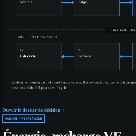
Vehicle
Edge
FRONTIÈRE PROD
HUMAN + OPERATING SYSTEM
08
07
Lifecycle
Service
The decisive boundary is not cloud versus vehicle. It is ownership across vehicle progra
operation and the full post-sale lifecycle.
Ouvrir le dossier de décision
MARCHÉ PRIORITAIRE