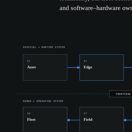
and software–hardware own
PHYSICAL + RUNTIME SYSTEM
01
02
Asset
Edge
FRONTIÈRE
HUMAN + OPERATING SYSTEM
08
07
Fleet
Field