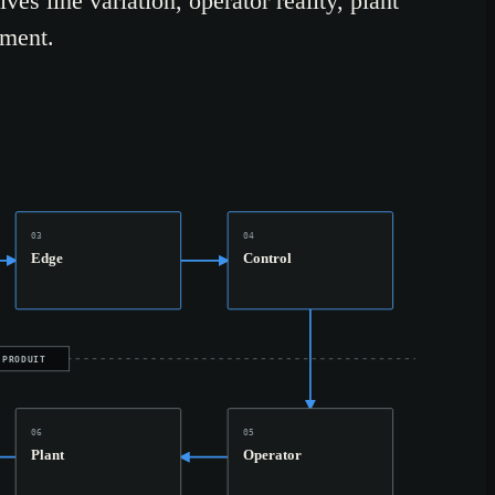
ves line variation, operator reality, plant
yment.
03
04
Edge
Control
 PRODUIT
06
05
Plant
Operator