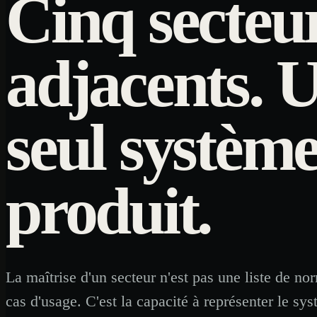
Cinq secteu
adjacents. 
seul systèm
produit.
La maîtrise d'un secteur n'est pas une liste de no
cas d'usage. C'est la capacité à représenter le sy