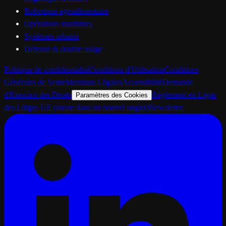
Robotique agroalimentaire
Opérations maritimes
Systèmes urbains
Défense & double usage
Politique de confidentialité
Conditions d'Utilisation
Conditions
Générales de Vente
Mentions Légales
Accessibilité
Demande
d'Exercice des Droits
Règlement en Ligne
Paramètres des Cookies
des Litiges UE
(ouvre dans un nouvel onglet)
Newsletter