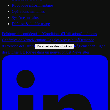
Robotique agroalimentaire
Opérations maritimes
Systèmes urbains
Défense & double usage
Politique de confidentialité
Conditions d'Utilisation
Conditions
Générales de Vente
Mentions Légales
Accessibilité
Demande
d'Exercice des Droits
Règlement en Ligne
Paramètres des Cookies
des Litiges UE
(ouvre dans un nouvel onglet)
Newsletter