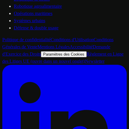
Robotique agroalimentaire
Opérations maritimes
Systèmes urbains
Défense & double usage
Politique de confidentialité
Conditions d'Utilisation
Conditions
Générales de Vente
Mentions Légales
Accessibilité
Demande
d'Exercice des Droits
Règlement en Ligne
Paramètres des Cookies
des Litiges UE
(ouvre dans un nouvel onglet)
Newsletter