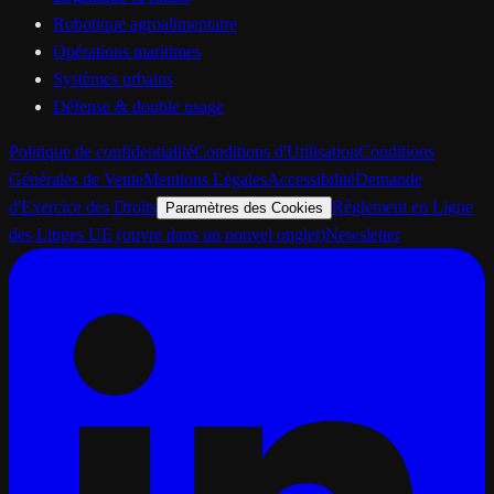
Robotique agroalimentaire
Opérations maritimes
Systèmes urbains
Défense & double usage
Politique de confidentialité
Conditions d'Utilisation
Conditions
Générales de Vente
Mentions Légales
Accessibilité
Demande
d'Exercice des Droits
Règlement en Ligne
Paramètres des Cookies
des Litiges UE
(ouvre dans un nouvel onglet)
Newsletter