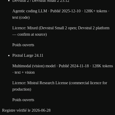
Devstral 2 / Devstral Small 2
25.12
Agentic coding LLM
·
Publié
2025-12-10
·
128K+ tokens
·
text (code)
Licence
:
Mixed (Devstral Small 2 open; Devstral 2 platform
— confirm at source)
Poids ouverts
Pixtral Large
24.11
Multimodal (vision) model
·
Publié
2024-11-18
·
128K tokens
·
text + vision
Licence
:
Mistral Research License (commercial licence for
production)
Poids ouverts
Registre vérifié le 2026-06-28