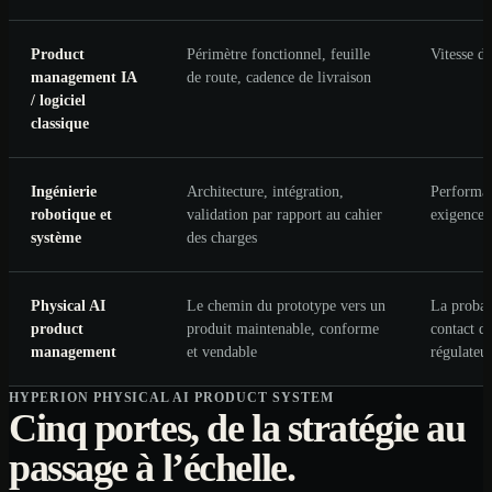
Product
Périmètre fonctionnel, feuille
Vitesse d'
management IA
de route, cadence de livraison
/ logiciel
classique
Ingénierie
Architecture, intégration,
Performan
robotique et
validation par rapport au cahier
exigences
système
des charges
Physical AI
Le chemin du prototype vers un
La probabi
product
produit maintenable, conforme
contact d'
management
et vendable
régulateur
HYPERION PHYSICAL AI PRODUCT SYSTEM
Cinq portes, de la stratégie au
passage à l’échelle.