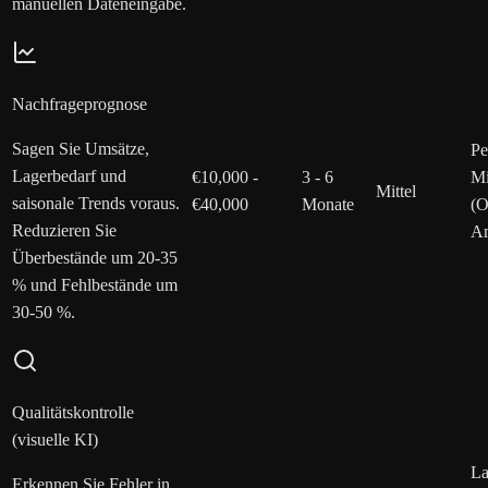
manuellen Dateneingabe.
Nachfrageprognose
Sagen Sie Umsätze,
Pe
Lagerbedarf und
€10,000 -
3 - 6
Mi
Mittel
saisonale Trends voraus.
€40,000
Monate
(O
Reduzieren Sie
Am
Überbestände um 20-35
% und Fehlbestände um
30-50 %.
Qualitätskontrolle
(visuelle KI)
La
Erkennen Sie Fehler in