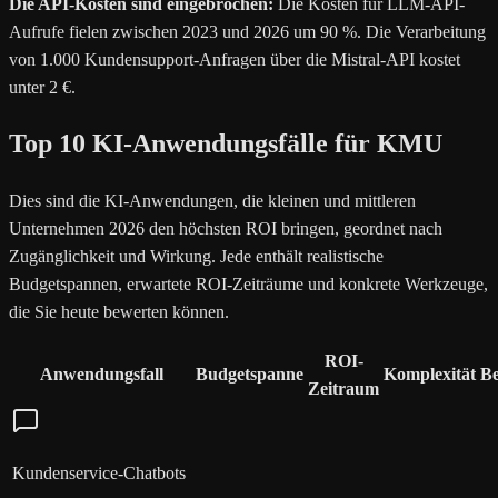
Die API-Kosten sind eingebrochen:
Die Kosten für LLM-API-
Aufrufe fielen zwischen 2023 und 2026 um 90 %. Die Verarbeitung
von 1.000 Kundensupport-Anfragen über die Mistral-API kostet
unter 2 €.
Top 10 KI-Anwendungsfälle für KMU
Dies sind die KI-Anwendungen, die kleinen und mittleren
Unternehmen 2026 den höchsten ROI bringen, geordnet nach
Zugänglichkeit und Wirkung. Jede enthält realistische
Budgetspannen, erwartete ROI-Zeiträume und konkrete Werkzeuge,
die Sie heute bewerten können.
ROI-
Anwendungsfall
Budgetspanne
Komplexität
Be
Zeitraum
Kundenservice-Chatbots