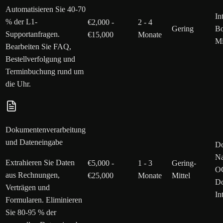
Automatisieren Sie 40-70
In
% der L1-
€2,000 -
2 - 4
Gering
Bo
Supportanfragen.
€15,000
Monate
Mi
Bearbeiten Sie FAQ,
Bestellverfolgung und
Terminbuchung rund um
die Uhr.
Dokumentenverarbeitung
und Dateneingabe
D
Na
Extrahieren Sie Daten
€5,000 -
1 - 3
Gering-
OC
aus Rechnungen,
€25,000
Monate
Mittel
D
Verträgen und
In
Formularen. Eliminieren
Sie 80-95 % der