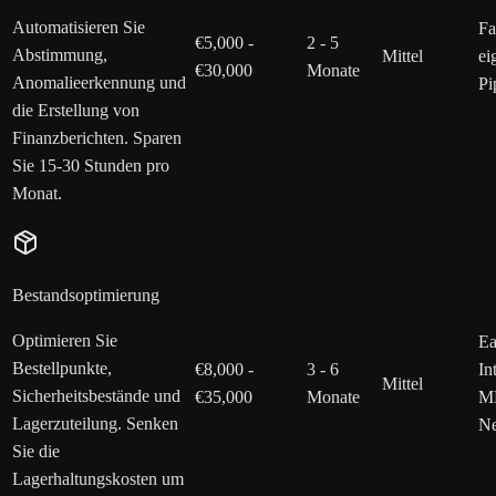
Automatisieren Sie
Fa
€5,000 -
2 - 5
Abstimmung,
Mittel
ei
€30,000
Monate
Anomalieerkennung und
Pi
die Erstellung von
Finanzberichten. Sparen
Sie 15-30 Stunden pro
Monat.
Bestandsoptimierung
Optimieren Sie
Ea
Bestellpunkte,
€8,000 -
3 - 6
In
Mittel
Sicherheitsbestände und
€35,000
Monate
ML
Lagerzuteilung. Senken
Ne
Sie die
Lagerhaltungskosten um