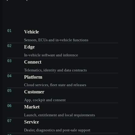
01
Vehicle
Sensors, ECUs and in-vehicle functions
02
Edge
In-vehicle software and inference
03
Connect
Telematics, identity and data contracts
04
Platform
Cloud services, fleet state and releases
05
Customer
App, cockpit and consent
06
Market
Launch, entitlement and local requirements
07
Service
Dealer, diagnostics and post-sale support