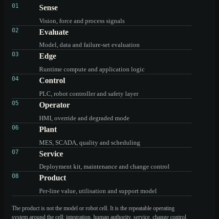
01
Sense
Vision, force and process signals
02
Evaluate
Model, data and failure-set evaluation
03
Edge
Runtime compute and application logic
04
Control
PLC, robot controller and safety layer
05
Operator
HMI, override and degraded mode
06
Plant
MES, SCADA, quality and scheduling
07
Service
Deployment kit, maintenance and change control
08
Product
Per-line value, utilisation and support model
The product is not the model or robot cell. It is the repeatable operating
system around the cell: integration, human authority, service, change control