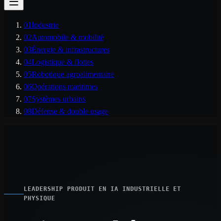
01
Industrie
02
Automobile & mobilité
03
Énergie & infrastructures
04
Logistique & flottes
05
Robotique agroalimentaire
06
Opérations maritimes
07
Systèmes urbains
08
Défense & double usage
LEADERSHIP PRODUIT EN IA INDUSTRIELLE ET
PHYSIQUE