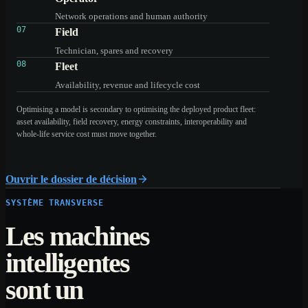
Network operations and human authority
07
Field
Technician, spares and recovery
08
Fleet
Availability, revenue and lifecycle cost
Optimising a model is secondary to optimising the deployed product fleet:
asset availability, field recovery, energy constraints, interoperability and
whole-life service cost must move together.
Ouvrir le dossier de décision
SYSTÈME TRANSVERSE
Les machines
intelligentes
sont un