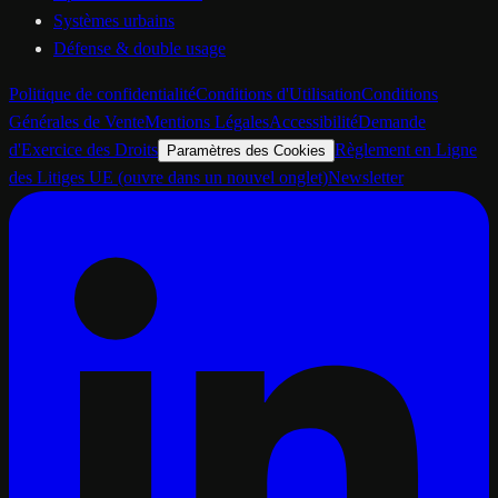
Systèmes urbains
Défense & double usage
Politique de confidentialité
Conditions d'Utilisation
Conditions
Générales de Vente
Mentions Légales
Accessibilité
Demande
d'Exercice des Droits
Règlement en Ligne
Paramètres des Cookies
des Litiges UE
(ouvre dans un nouvel onglet)
Newsletter