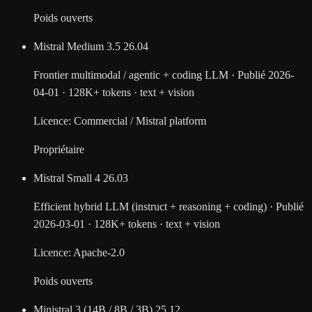
Poids ouverts
Mistral Medium 3.5
26.04
Frontier multimodal / agentic + coding LLM
·
Publié
2026-
04-01
·
128K+ tokens
·
text + vision
Licence
:
Commercial / Mistral platform
Propriétaire
Mistral Small 4
26.03
Efficient hybrid LLM (instruct + reasoning + coding)
·
Publié
2026-03-01
·
128K+ tokens
·
text + vision
Licence
:
Apache-2.0
Poids ouverts
Ministral 3 (14B / 8B / 3B)
25.12