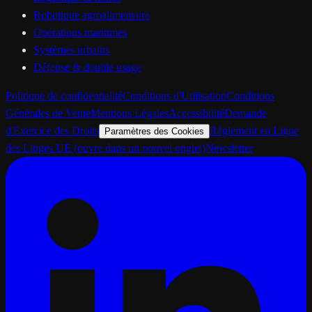
Robotique agroalimentaire
Opérations maritimes
Systèmes urbains
Défense & double usage
Politique de confidentialité
Conditions d'Utilisation
Conditions
Générales de Vente
Mentions Légales
Accessibilité
Demande
d'Exercice des Droits
Règlement en Ligne
Paramètres des Cookies
des Litiges UE
(ouvre dans un nouvel onglet)
Newsletter