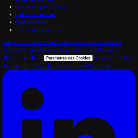
Robotique agroalimentaire
Opérations maritimes
Systèmes urbains
Défense & double usage
Politique de confidentialité
Conditions d'Utilisation
Conditions
Générales de Vente
Mentions Légales
Accessibilité
Demande
d'Exercice des Droits
Règlement en Ligne
Paramètres des Cookies
des Litiges UE
(ouvre dans un nouvel onglet)
Newsletter