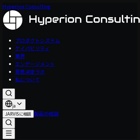
Hyperion Consulting
プロダクトシステム
ケイパビリティ
業界
エンゲージメント
意思決定ラボ
私について
ja
製品の相談
JARVISに相談