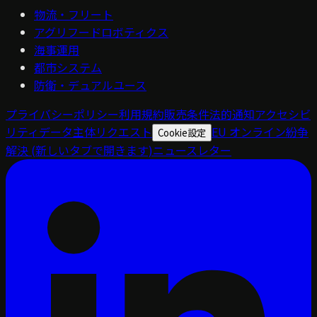
物流・フリート
アグリフードロボティクス
海事運用
都市システム
防衛・デュアルユース
プライバシーポリシー
利用規約
販売条件
法的通知
アクセシビ
リティ
データ主体リクエスト
EU オンライン紛争
Cookie設定
解決
(新しいタブで開きます)
ニュースレター