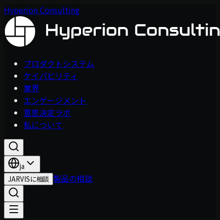
Hyperion Consulting
プロダクトシステム
ケイパビリティ
業界
エンゲージメント
意思決定ラボ
私について
ja
製品の相談
JARVISに相談