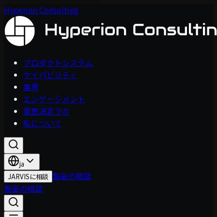
Hyperion Consulting
プロダクトシステム
ケイパビリティ
業界
エンゲージメント
意思決定ラボ
私について
ja
製品の相談
JARVISに相談
製品の相談