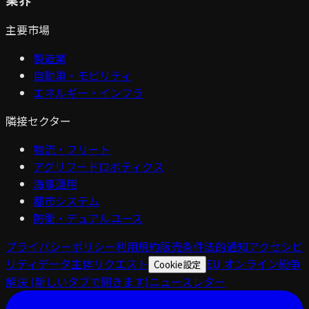
主要市場
製造業
自動車・モビリティ
エネルギー・インフラ
隣接セクター
物流・フリート
アグリフードロボティクス
海事運用
都市システム
防衛・デュアルユース
プライバシーポリシー
利用規約
販売条件
法的通知
アクセシビ
リティ
データ主体リクエスト
EU オンライン紛争
Cookie設定
解決
(新しいタブで開きます)
ニュースレター