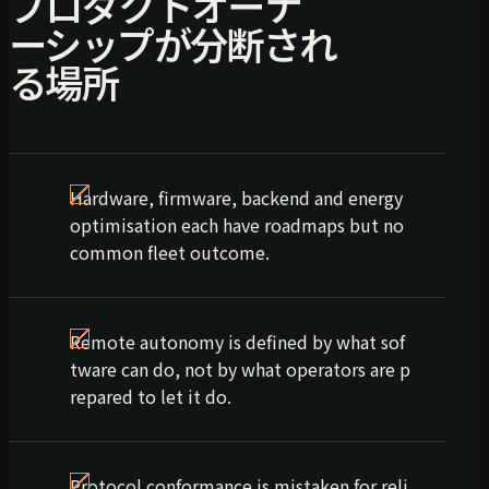
プロダクトオーナ
ーシップが分断され
る場所
Hardware, firmware, backend and energy
optimisation each have roadmaps but no
common fleet outcome.
Remote autonomy is defined by what sof
tware can do, not by what operators are p
repared to let it do.
Protocol conformance is mistaken for reli