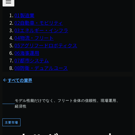
01
製造業
02
自動車・モビリティ
03
エネルギー・インフラ
04
物流・フリート
05
アグリフードロボティクス
06
海事運用
07
都市システム
08
防衛・デュアルユース
すべての業界
モデル性能だけでなく、フリート全体の信頼性、現場運用、
経済性
主要市場