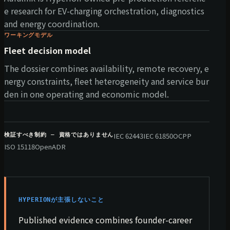
e research for EV-charging orchestration, diagnostics
and energy coordination.
ワーキングモデル
Fleet decision model
The dossier combines availability, remote recovery, e
nergy constraints, fleet heterogeneity and service bur
den in one operating and economic model.
IEC 62443
IEC 61850
OCPP
検証すべき制約 — 資格ではありません
ISO 15118
OpenADR
HYPERIONが主張しないこと
Published evidence combines founder-career