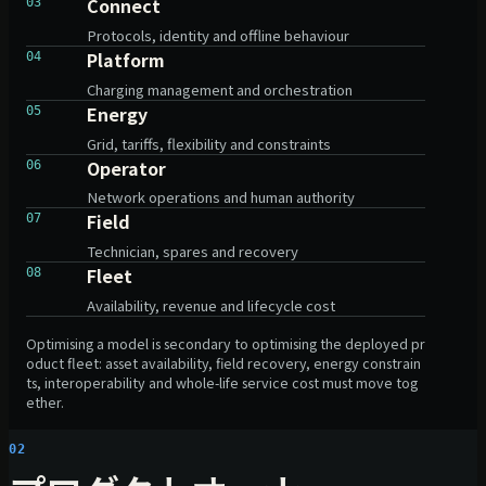
Connect
03
Protocols, identity and offline behaviour
Platform
04
Charging management and orchestration
Energy
05
Grid, tariffs, flexibility and constraints
Operator
06
Network operations and human authority
Field
07
Technician, spares and recovery
Fleet
08
Availability, revenue and lifecycle cost
Optimising a model is secondary to optimising the deployed pr
oduct fleet: asset availability, field recovery, energy constrain
ts, interoperability and whole-life service cost must move tog
ether.
02