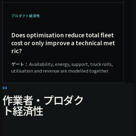
プロダクト経済性
Does optimisation reduce total fleet
cost or only improve a technical met
ric?
ゲート：
Availability, energy, support, truck rolls,
utilisation and revenue are modelled together.
04
作業者・プロダク
ト経済性