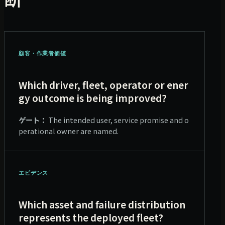
顧客・作業者価値
Which driver, fleet, operator or ener
gy outcome is being improved?
ゲート：
The intended user, service promise and o
perational owner are named.
エビデンス
Which asset and failure distribution
represents the deployed fleet?