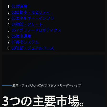
01
製造業
02
自動車・モビリティ
03
エネルギー・インフラ
04
物流・フリート
05
アグリフードロボティクス
06
海事運用
07
都市システム
08
防衛・デュアルユース
産業・フィジカルAIのプロダクトリーダーシップ
3つの主要市場。