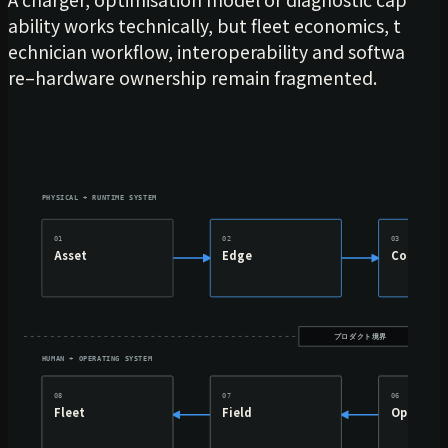
ability works technically, but fleet economics, t
echnician workflow, interoperability and softwa
re–hardware ownership remain fragmented.
PHYSICAL + RUNTIME SYSTEM
01
02
03
Asset
Edge
Connect
プロダクト境界
HUMAN + OPERATING SYSTEM
08
07
06
Fleet
Field
Operator