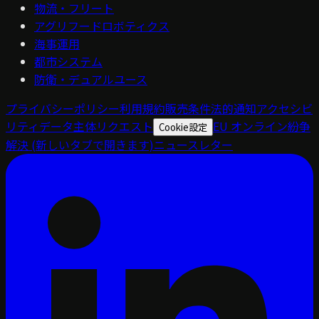
物流・フリート
アグリフードロボティクス
海事運用
都市システム
防衛・デュアルユース
プライバシーポリシー
利用規約
販売条件
法的通知
アクセシビ
リティ
データ主体リクエスト
EU オンライン紛争
Cookie設定
解決
(新しいタブで開きます)
ニュースレター