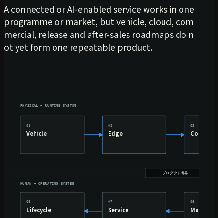
A connected or AI-enabled service works in one
programme or market, but vehicle, cloud, com
mercial, release and after-sales roadmaps do n
ot yet form one repeatable product.
PHYSICAL + RUNTIME SYSTEM
01
02
03
Vehicle
Edge
Connect
プロダクト境界
HUMAN + OPERATING SYSTEM
08
07
06
Lifecycle
Service
Market