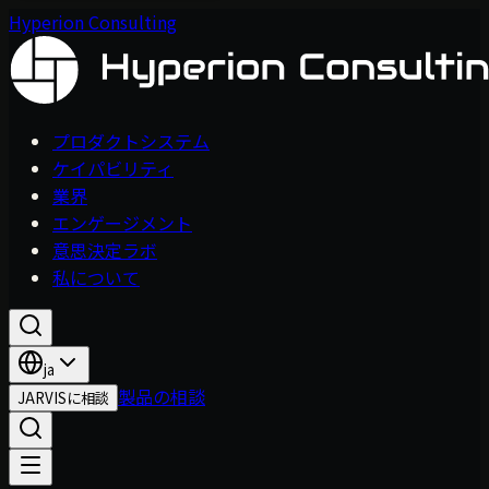
Hyperion Consulting
プロダクトシステム
ケイパビリティ
業界
エンゲージメント
意思決定ラボ
私について
ja
製品の相談
JARVISに相談