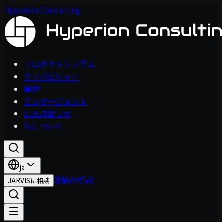
Hyperion Consulting
プロダクトシステム
ケイパビリティ
業界
エンゲージメント
意思決定ラボ
私について
ja
製品の相談
JARVISに相談