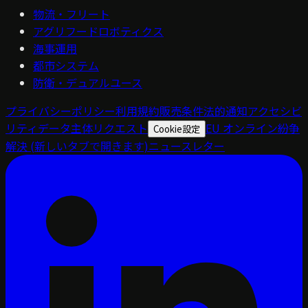
物流・フリート
アグリフードロボティクス
海事運用
都市システム
防衛・デュアルユース
プライバシーポリシー
利用規約
販売条件
法的通知
アクセシビ
リティ
データ主体リクエスト
EU オンライン紛争
Cookie設定
解決
(新しいタブで開きます)
ニュースレター