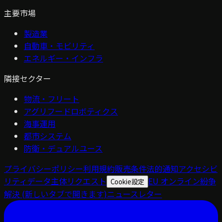
主要市場
製造業
自動車・モビリティ
エネルギー・インフラ
隣接セクター
物流・フリート
アグリフードロボティクス
海事運用
都市システム
防衛・デュアルユース
プライバシーポリシー
利用規約
販売条件
法的通知
アクセシビ
リティ
データ主体リクエスト
EU オンライン紛争
Cookie設定
解決
(新しいタブで開きます)
ニュースレター