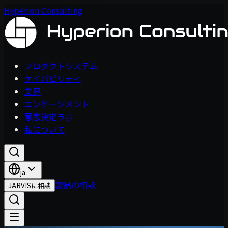
Hyperion Consulting
プロダクトシステム
ケイパビリティ
業界
エンゲージメント
意思決定ラボ
私について
ja
製品の相談
JARVISに相談