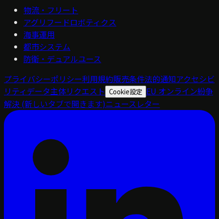
物流・フリート
アグリフードロボティクス
海事運用
都市システム
防衛・デュアルユース
プライバシーポリシー
利用規約
販売条件
法的通知
アクセシビ
リティ
データ主体リクエスト
EU オンライン紛争
Cookie設定
解決
(新しいタブで開きます)
ニュースレター