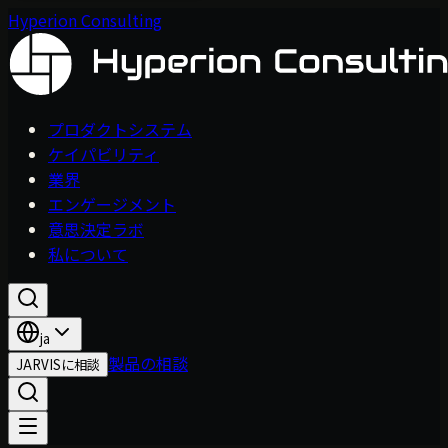
Hyperion Consulting
プロダクトシステム
ケイパビリティ
業界
エンゲージメント
意思決定ラボ
私について
ja
製品の相談
JARVISに相談