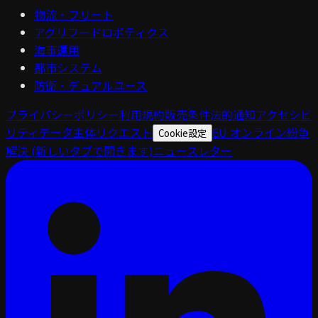
物流・フリート
アグリフードロボティクス
海事運用
都市システム
防衛・デュアルユース
プライバシーポリシー
利用規約
販売条件
法的通知
アクセシビ
リティ
データ主体リクエスト
EU オンライン紛争
Cookie設定
解決
(新しいタブで開きます)
ニュースレター