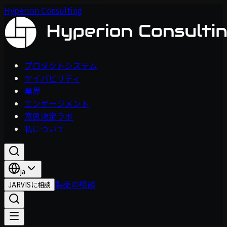
Hyperion Consulting
プロダクトシステム
ケイパビリティ
業界
エンゲージメント
意思決定ラボ
私について
ja
製品の相談
JARVISに相談