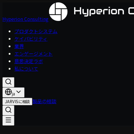
Hyperion Consulting
プロダクトシステム
ケイパビリティ
業界
エンゲージメント
意思決定ラボ
私について
ja
製品の相談
JARVISに相談