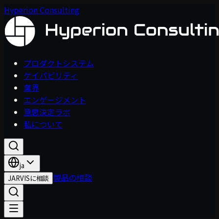
Hyperion Consulting
プロダクトシステム
ケイパビリティ
業界
エンゲージメント
意思決定ラボ
私について
ja
製品の相談
JARVISに相談