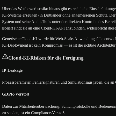
Über das Wettbewerbsrisiko hinaus gibt es rechtliche Einschränkung
KI-Systeme erzeugen) in Drittländer ohne angemessenen Schutz. Der 
System und seine Audit-Trails unter der direkten Kontrolle des Betr
isoliert sind; sie an eine Cloud-KI-API anzubinden, widerspricht dies
Generische Cloud-KI wurde für Web-Scale-Anwendungsfälle entwickel
KI-Deployment ist kein Kompromiss — es ist die richtige Architektu
Cloud-KI-Risiken für die Fertigung
IP-Leakage
Prozessparameter, Fehlersignaturen und Simulationsausgaben, die an 
GDPR-Verstoß
Daten zur Mitarbeiterüberwachung, Schichtprotokolle und Bediener
zu senden, ist ein Compliance-Verstoß.