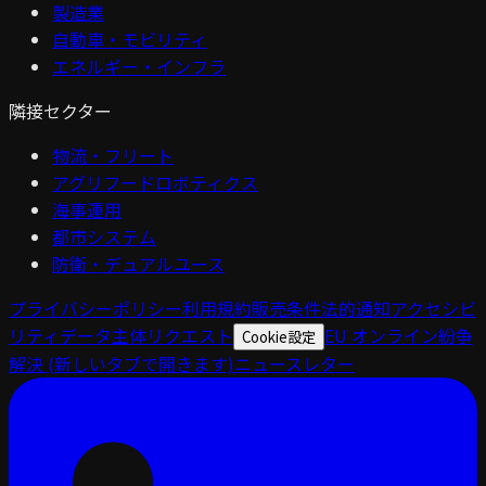
製造業
自動車・モビリティ
エネルギー・インフラ
隣接セクター
物流・フリート
アグリフードロボティクス
海事運用
都市システム
防衛・デュアルユース
プライバシーポリシー
利用規約
販売条件
法的通知
アクセシビ
リティ
データ主体リクエスト
EU オンライン紛争
Cookie設定
解決
(新しいタブで開きます)
ニュースレター