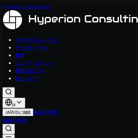
Hyperion Consulting
プロダクトシステム
ケイパビリティ
業界
エンゲージメント
意思決定ラボ
私について
ja
製品の相談
JARVISに相談
製品の相談