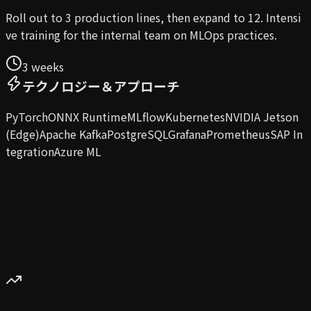
Roll out to 3 production lines, then expand to 12. Intensi
ve training for the internal team on MLOps practices.
3 weeks
テクノロジー＆アプローチ
PyTorch
ONNX Runtime
MLflow
Kubernetes
NVIDIA Jetson
(Edge)
Apache Kafka
PostgreSQL
Grafana
Prometheus
SAP In
tegration
Azure ML