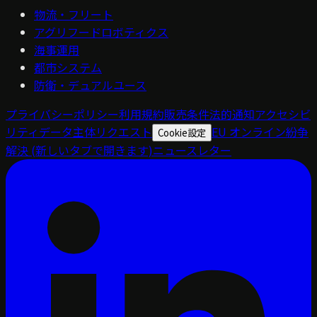
物流・フリート
アグリフードロボティクス
海事運用
都市システム
防衛・デュアルユース
プライバシーポリシー
利用規約
販売条件
法的通知
アクセシビ
リティ
データ主体リクエスト
EU オンライン紛争
Cookie設定
解決
(新しいタブで開きます)
ニュースレター