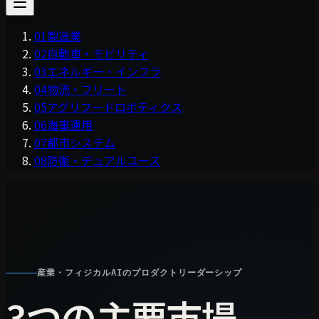
01
製造業
02
自動車・モビリティ
03
エネルギー・インフラ
04
物流・フリート
05
アグリフードロボティクス
06
海事運用
07
都市システム
08
防衛・デュアルユース
産業・フィジカルAIのプロダクトリーダーシップ
3つの主要市場。