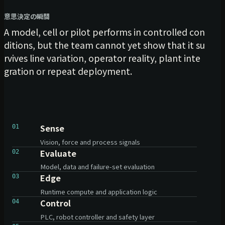
意思決定の瞬間
A model, cell or pilot performs in controlled con
ditions, but the team cannot yet show that it su
rvives line variation, operator reality, plant inte
gration or repeat deployment.
Sense
01
Vision, force and process signals
Evaluate
02
Model, data and failure-set evaluation
Edge
03
Runtime compute and application logic
Control
04
PLC, robot controller and safety layer