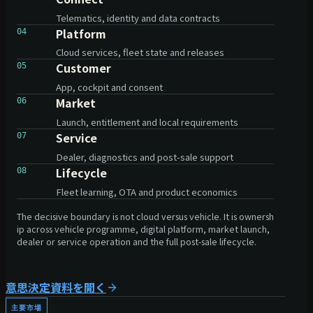
Telematics, identity and data contracts
Platform
04
Cloud services, fleet state and releases
Customer
05
App, cockpit and consent
Market
06
Launch, entitlement and local requirements
Service
07
Dealer, diagnostics and post-sale support
Lifecycle
08
Fleet learning, OTA and product economics
The decisive boundary is not cloud versus vehicle. It is ownersh
ip across vehicle programme, digital platform, market launch,
dealer or service operation and the full post-sale lifecycle.
意思決定資料を開く
主要市場