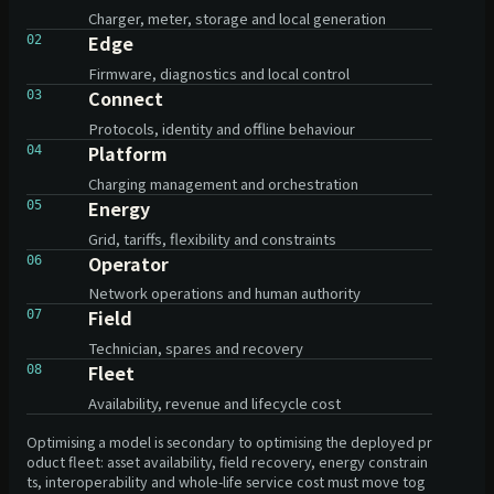
Charger, meter, storage and local generation
Edge
02
Firmware, diagnostics and local control
Connect
03
Protocols, identity and offline behaviour
Platform
04
Charging management and orchestration
Energy
05
Grid, tariffs, flexibility and constraints
Operator
06
Network operations and human authority
Field
07
Technician, spares and recovery
Fleet
08
Availability, revenue and lifecycle cost
Optimising a model is secondary to optimising the deployed pr
oduct fleet: asset availability, field recovery, energy constrain
ts, interoperability and whole-life service cost must move tog