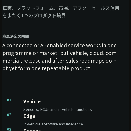
車両、プラットフォーム、市場、アフターセールス運用
をまたぐ1つのプロダクト境界
意思決定の瞬間
A connected or AI-enabled service works in one
programme or market, but vehicle, cloud, com
mercial, release and after-sales roadmaps do n
ot yet form one repeatable product.
Vehicle
01
Sensors, ECUs and in-vehicle functions
Edge
02
In-vehicle software and inference
Connect
03