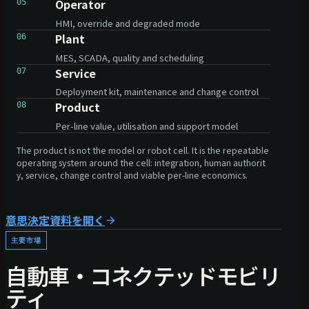
Operator
05
HMI, override and degraded mode
Plant
06
MES, SCADA, quality and scheduling
Service
07
Deployment kit, maintenance and change control
Product
08
Per-line value, utilisation and support model
The product is not the model or robot cell. It is the repeatable
operating system around the cell: integration, human authorit
y, service, change control and viable per-line economics.
意思決定資料を開く
主要市場
自動車・コネクテッドモビリ
ティ