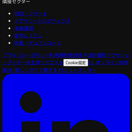
隣接セクター
物流・フリート
アグリフードロボティクス
海事運用
都市システム
防衛・デュアルユース
プライバシーポリシー
利用規約
販売条件
法的通知
アクセシビ
リティ
データ主体リクエスト
EU オンライン紛争
Cookie設定
解決
(新しいタブで開きます)
ニュースレター