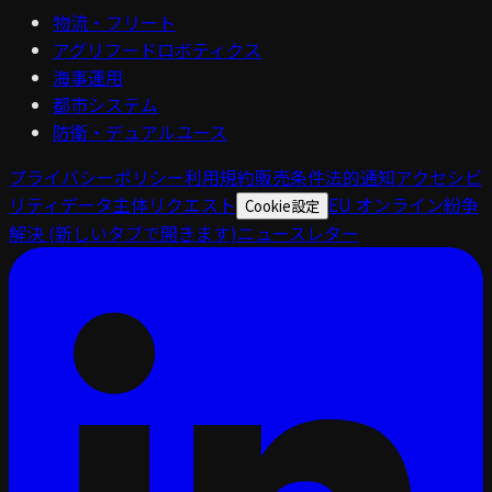
物流・フリート
アグリフードロボティクス
海事運用
都市システム
防衛・デュアルユース
プライバシーポリシー
利用規約
販売条件
法的通知
アクセシビ
リティ
データ主体リクエスト
EU オンライン紛争
Cookie設定
解決
(新しいタブで開きます)
ニュースレター