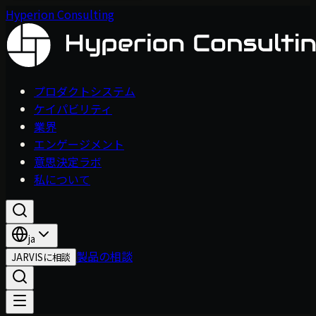
Hyperion Consulting
プロダクトシステム
ケイパビリティ
業界
エンゲージメント
意思決定ラボ
私について
ja
製品の相談
JARVISに相談