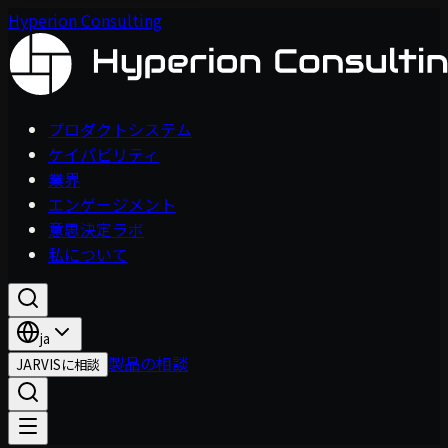
Hyperion Consulting
プロダクトシステム
ケイパビリティ
業界
エンゲージメント
意思決定ラボ
私について
ja
製品の相談
JARVISに相談