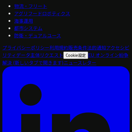
物流・フリート
アグリフードロボティクス
海事運用
都市システム
防衛・デュアルユース
プライバシーポリシー
利用規約
販売条件
法的通知
アクセシビ
リティ
データ主体リクエスト
EU オンライン紛争
Cookie設定
解決
(新しいタブで開きます)
ニュースレター