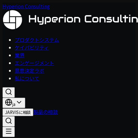
Hyperion Consulting
プロダクトシステム
ケイパビリティ
業界
エンゲージメント
意思決定ラボ
私について
ja
製品の相談
JARVISに相談