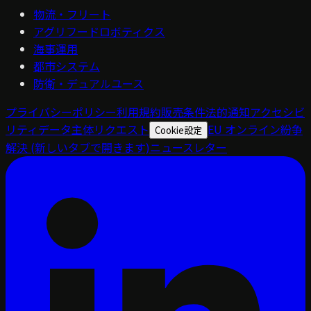
物流・フリート
アグリフードロボティクス
海事運用
都市システム
防衛・デュアルユース
プライバシーポリシー
利用規約
販売条件
法的通知
アクセシビ
リティ
データ主体リクエスト
EU オンライン紛争
Cookie設定
解決
(新しいタブで開きます)
ニュースレター