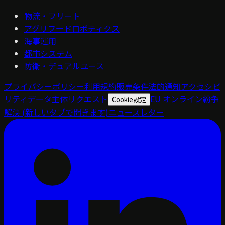
物流・フリート
アグリフードロボティクス
海事運用
都市システム
防衛・デュアルユース
プライバシーポリシー
利用規約
販売条件
法的通知
アクセシビ
リティ
データ主体リクエスト
EU オンライン紛争
Cookie設定
解決
(新しいタブで開きます)
ニュースレター