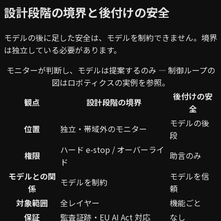
設計段階の境界と後付けの安全
モデルの後に足した安全は、モデルを制約できません。境界
は独立している必要があります。
モニターが判断し、モデルは提案するのみ — 制御ループの
図はロボティクスの実例を参照。
後付けの安
観点
設計段階の境界
全
モデルの後
位置
独立・帯域外のモニター
段
ハード e-stop / オーバーライ
権限
助言のみ
ド
モデルとの関
モデルを信
モデルを制約
係
頼
対象範囲
全レイヤー
機能ごと
保証
監査証跡・EU AI Act 対応
なし