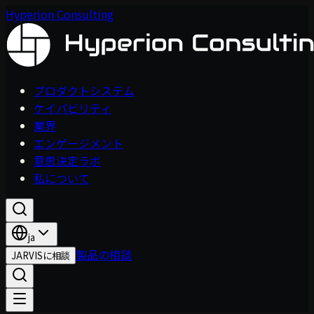
Hyperion Consulting
プロダクトシステム
ケイパビリティ
業界
エンゲージメント
意思決定ラボ
私について
ja
製品の相談
JARVISに相談