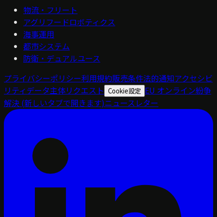
物流・フリート
アグリフードロボティクス
海事運用
都市システム
防衛・デュアルユース
プライバシーポリシー
利用規約
販売条件
法的通知
アクセシビ
リティ
データ主体リクエスト
EU オンライン紛争
Cookie設定
解決
(新しいタブで開きます)
ニュースレター