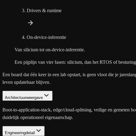
Drivers & runtime
On-device-inferentie
Van silicium tot on-device-inferentie.
Een pijplijn van vier fasen: silicium, dan het RTOS of besturin
Een board dat één keer in een lab opstart, is geen vloot die je jare
leven updatebaar blijven.
Architectuurweergave
Boot-to-application-stack, edge/cloud-splitsing, veilige en gemeten
duidelijk operationeel eigenaarschap.
Engineeringdetail