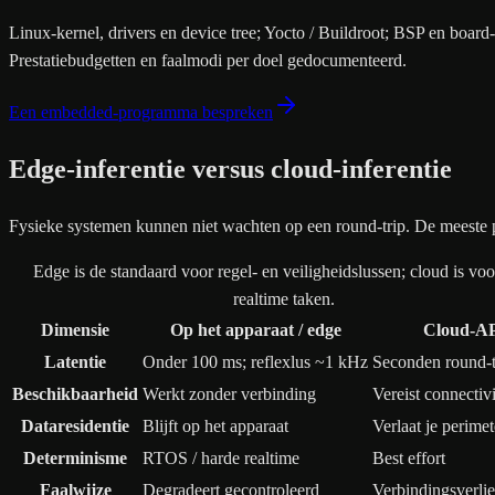
Linux-kernel, drivers en device tree; Yocto / Buildroot; BSP en b
Prestatiebudgetten en faalmodi per doel gedocumenteerd.
Een embedded-programma bespreken
Edge-inferentie versus cloud-inferentie
Fysieke systemen kunnen niet wachten op een round-trip. De meeste p
Edge is de standaard voor regel- en veiligheidslussen; cloud is voor
realtime taken.
Dimensie
Op het apparaat / edge
Cloud-A
Latentie
Onder 100 ms; reflexlus ~1 kHz
Seconden round-t
Beschikbaarheid
Werkt zonder verbinding
Vereist connectivi
Dataresidentie
Blijft op het apparaat
Verlaat je perimet
Determinisme
RTOS / harde realtime
Best effort
Faalwijze
Degradeert gecontroleerd
Verbindingsverlie