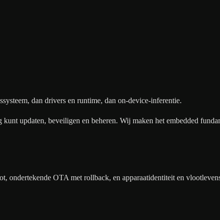
gssysteem, dan drivers en runtime, dan on-device-inferentie.
nlang kunt updaten, beveiligen en beheren. Wij maken het embedded fund
 boot, ondertekende OTA met rollback, en apparaatidentiteit en vlootl