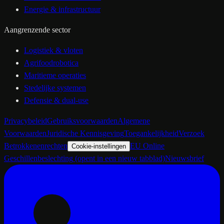
Energie & infrastructuur
Aangrenzende sector
Logistiek & vloten
Agrifoodrobotica
Maritieme operaties
Stedelijke systemen
Defensie & dual-use
Privacybeleid
Gebruiksvoorwaarden
Algemene
Voorwaarden
Juridische Kennisgeving
Toegankelijkheid
Verzoek
Betrokkenenrechten
EU Online
Cookie-instellingen
Geschillenbeslechting
(opent in een nieuw tabblad)
Nieuwsbrief