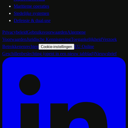
Maritieme operaties
Stedelijke systemen
Defensie & dual-use
Privacybeleid
Gebruiksvoorwaarden
Algemene
Voorwaarden
Juridische Kennisgeving
Toegankelijkheid
Verzoek
Betrokkenenrechten
EU Online
Cookie-instellingen
Geschillenbeslechting
(opent in een nieuw tabblad)
Nieuwsbrief